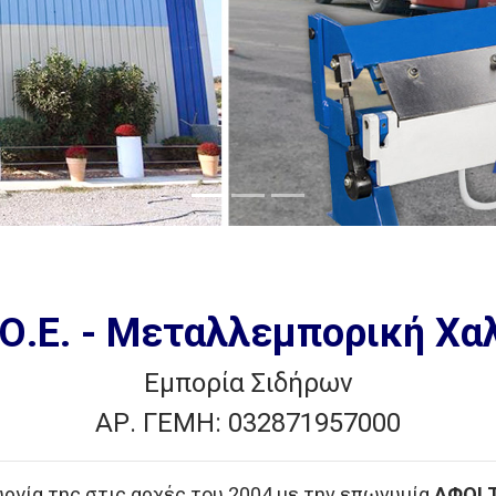
Ο.Ε. - Μεταλλεμπορική Χα
Εμπορία Σιδήρων
ΑΡ. ΓΕΜΗ: 032871957000
υργία της στις αρχές του 2004 με την επωνυμία
ΑΦΟΙ 