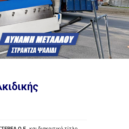
Next
λκιδικής
ΤΣΕΡΕΑ Ο.Ε.
, και διακριτικό τίτλο